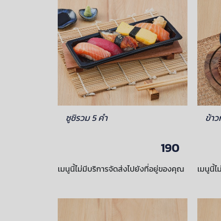
ซูชิรวม 5 คำ
ข้าวห
190
เมนูนี้ไม่มีบริการจัดส่งไปยังที่อยู่ของคุณ
เมนูนี้