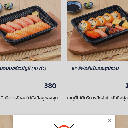
อนนอร์เวย์ซูซิ (10 คำ)
แคลิฟอร์เนียและซูชิรวม
380
ไม่มีบริการจัดส่งไปยังที่อยู่ของคุณ
เมนูนี้ไม่มีบริการจัดส่งไปยังที่อยู
×