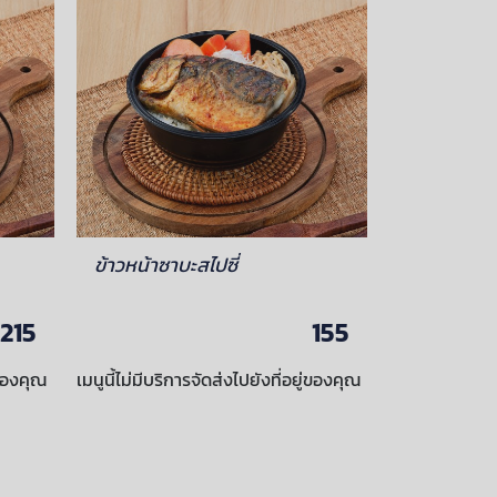
ข้าวหน้าซาบะสไปซี่
215
155
่ของคุณ
เมนูนี้ไม่มีบริการจัดส่งไปยังที่อยู่ของคุณ