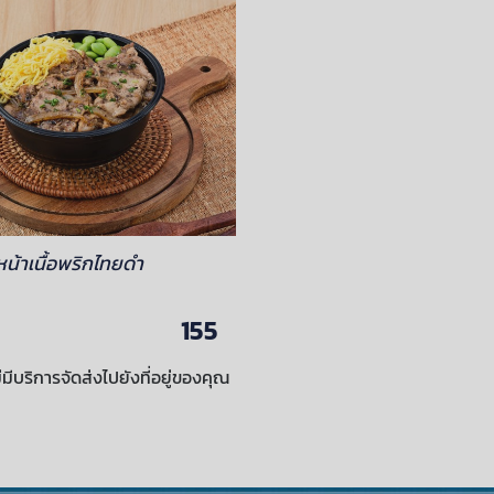
หน้าเนื้อพริกไทยดำ
155
ไม่มีบริการจัดส่งไปยังที่อยู่ของคุณ