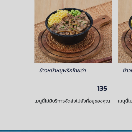
ข้าวหน้าหมูพริกไทยดำ
ข้าว
135
เมนูนี้ไม่มีบริการจัดส่งไปยังที่อยู่ของคุณ
เมนูนี้