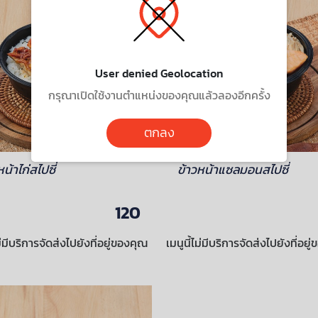
User denied Geolocation
กรุณาเปิดใช้งานตำแหน่งของคุณแล้วลองอีกครั้ง
ตกลง
น้าไก่สไปซี่
ข้าวหน้าแซลมอนสไปซี่
120
ไม่มีบริการจัดส่งไปยังที่อยู่ของคุณ
เมนูนี้ไม่มีบริการจัดส่งไปยังที่อยู