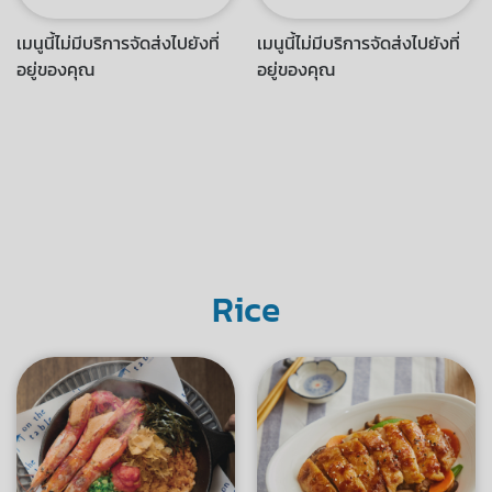
เมนูนี้ไม่มีบริการจัดส่งไปยังที่
เมนูนี้ไม่มีบริการจัดส่งไปยังที่
อยู่ของคุณ
อยู่ของคุณ
Rice