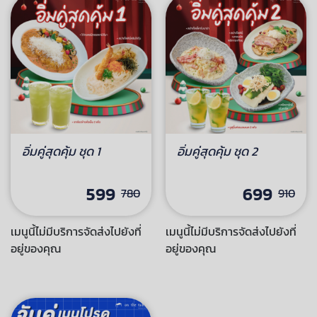
อิ่มคู่สุดคุ้ม ชุด 1
อิ่มคู่สุดคุ้ม ชุด 2
599
699
780
910
เมนูนี้ไม่มีบริการจัดส่งไปยังที่
เมนูนี้ไม่มีบริการจัดส่งไปยังที่
อยู่ของคุณ
อยู่ของคุณ