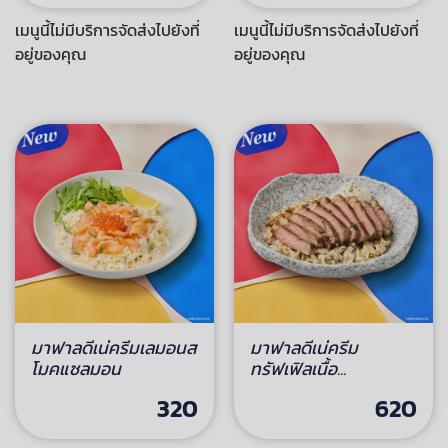
เมนูนี้ไม่มีบริการจัดส่งไปยังที่
เมนูนี้ไม่มีบริการจัดส่งไปยังที่
อยู่ของคุณ
อยู่ของคุณ
มาฟาลดีเน่ครีมเลมอนส
มาฟาลดีเน่ครีม
โมคแซลมอน
ทรัฟเฟิลเนื้อ...
320
620