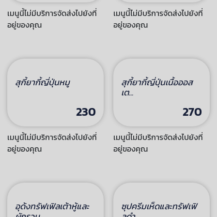
อุด้งทรัฟเฟิลหมู
อุด้งทรัฟเฟิลเนื้อ
ออสเตรเลีย
250
290
เมนูนี้ไม่มีบริการจัดส่งไปยังที่
เมนูนี้ไม่มีบริการจัดส่งไปยังที่
อยู่ของคุณ
อยู่ของคุณ