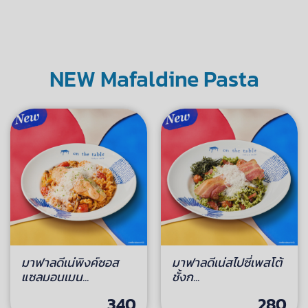
NEW Mafaldine Pasta
มาฟาลดีเน่พิงค์ซอส
มาฟาลดีเน่สไปซี่เพสโต้
แซลมอนเมน...
ชั้งก...
340
280