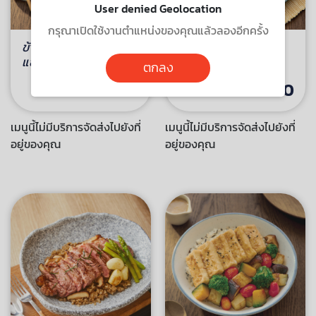
User denied Geolocation
กรุณาเปิดใช้งานตำแหน่งของคุณแล้วลองอีกครั้ง
ข้าวผัดกระเทียม
ข้าวแมวแซลมอน
แซลมอนเทอริยากิ
ตกลง
320
350
เมนูนี้ไม่มีบริการจัดส่งไปยังที่
เมนูนี้ไม่มีบริการจัดส่งไปยังที่
อยู่ของคุณ
อยู่ของคุณ