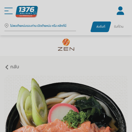
ไม่พบตำแหน่งของท่าน เปิดตำแหน่ง หรือ คลิกที่นี่
ส่งถึงที่
รับที่ร้าน
กลับ