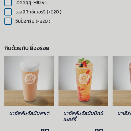
เจลลี่ยูสุ (+฿25 )
เจลลี่มิกซ์เบอร์รี่ (+฿20 )
วิปปิ้งครีม (+฿20 )
กินด้วยกัน ยิ่งอร่อย
ชาอัสสัมจัสมินลาเต้
ชาอัสสัมจัสมินมิกซ์
ชาเอิร
เบอร์รี่
80
90