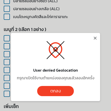
ปลาแซลมอนย่างซีอิ๊ว (ALC)
ปลาแซลมอนย่างเกลือ (ALC)
เบนโตะหมูทงคัตสึและไก่คาราอาเกะ
เมนูที่ 2 (เลือก 1 อย่าง )
×
ยากิโซบะไก่
ไก่ย่างซีอิ๊ว (ALC)
ปลาซาบะย่างซีอิ๊ว (ALC)
ปลาซาบะย่างเกลือ (ALC)
กุ้งเทมปุระ (ALC) (+฿50 )
User denied Geolocation
กรุณาเปิดใช้งานตำแหน่งของคุณแล้วลองอีกครั้ง
หมูทอดทงคัตสึ (ALC) (+฿50 )
แคลิฟอร์เนียมากิ (+฿40 )
ตกลง
โรลครั้นชี่กุ้งเทมปุระ (+฿40 )
เพิ่มเซ็ท