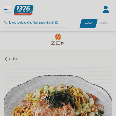
ไม่พบตำแหน่งของท่าน เปิดตำแหน่ง หรือ คลิกที่นี่
ส่งถึงที่
รับที่ร้าน
กลับ