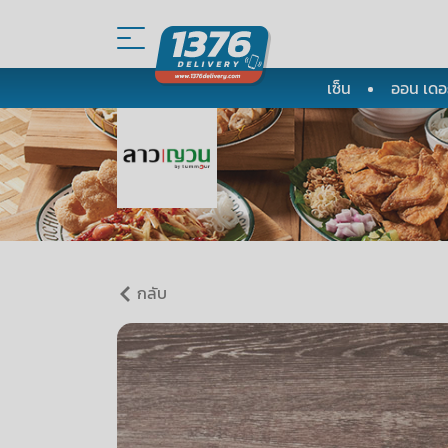
เซ็น
ออน เดอะ
กลับ