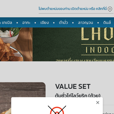
ไม่พบตำแหน่งของท่าน เปิดตำแหน่ง หรือ คลิกที่นี่
 เทเบิล
อากะ
เขียง
ตำมั่ว
ลาวญวน
ดินส์
VALUE SET
ต้มซั่วไก่โลว์ยูริก (ถ้วย)
×