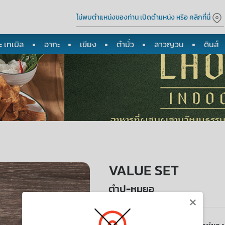
ไม่พบตำแหน่งของท่าน เปิดตำแหน่ง หรือ คลิกที่นี่
 เทเบิล
อากะ
เขียง
ตำมั่ว
ลาวญวน
ดินส์
VALUE SET
ตำปู-หมูยอ
×