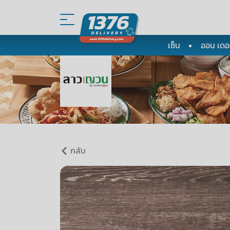
เซ็น
ออน เดอะ
กลับ