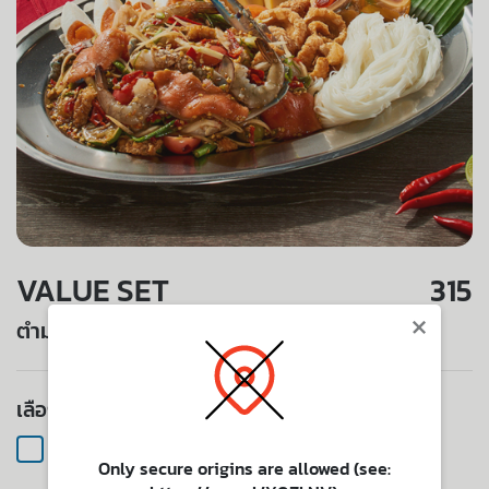
VALUE SET
315
×
ตำมาเฟียไฮโซ (S)
เลือก 1 เมนู
ตำมาเฟียไฮโซ (L) (+฿250 )
Only secure origins are allowed (see: