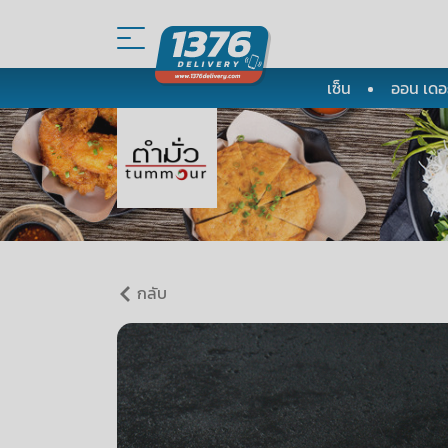
เซ็น
ออน เดอะ
กลับ